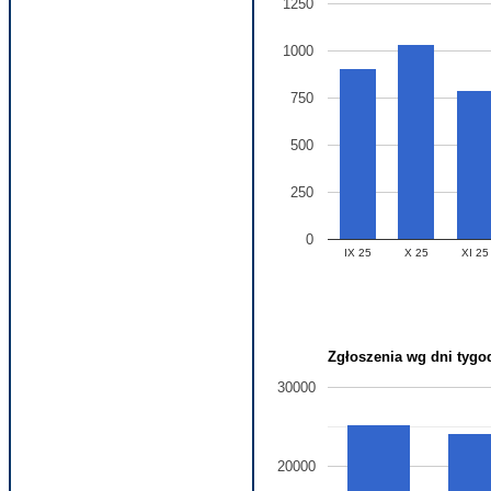
1250
1000
750
500
250
0
IX 25
X 25
XI 25
Zgłoszenia wg dni tygo
30000
20000