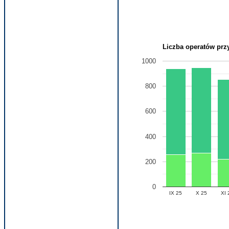
Liczba operatów przy
1000
800
600
400
200
0
IX 25
X 25
XI 