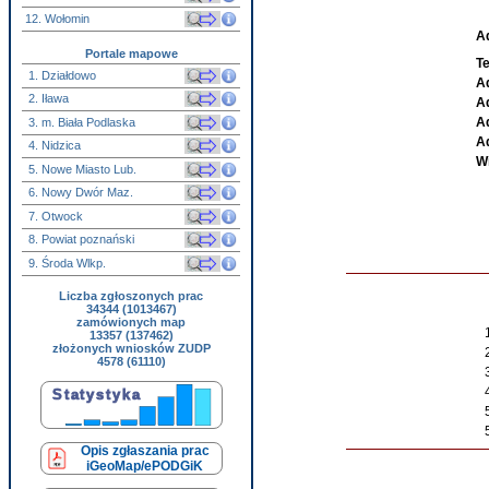
12. Wołomin
A
Portale mapowe
Te
1. Działdowo
Ad
2. Iława
A
A
3. m. Biała Podlaska
A
4. Nidzica
W
5. Nowe Miasto Lub.
6. Nowy Dwór Maz.
7. Otwock
8. Powiat poznański
9. Środa Wlkp.
Liczba zgłoszonych prac
34344 (1013467)
zamówionych map
13357 (137462)
złożonych wniosków ZUDP
4578 (61110)
Opis zgłaszania prac
iGeoMap/ePODGiK