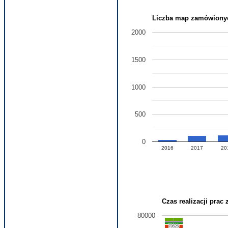
Liczba map zamówionyc
2000
1500
1000
500
0
2016
2017
20
Czas realizacji prac
80000
78626
78626