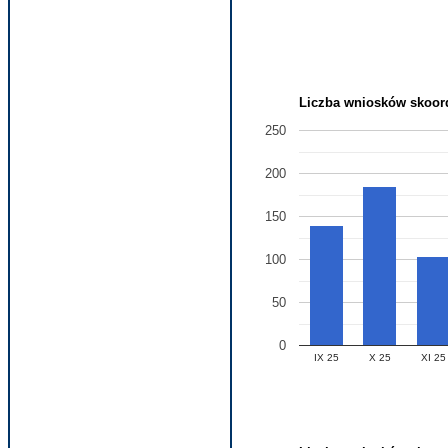
Liczba wniosków skoord
250
200
150
100
50
0
IX 25
X 25
XI 25