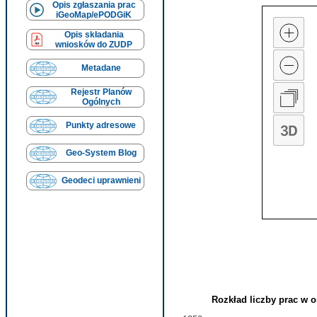
Opis zgłaszania prac
iGeoMap/ePODGiK
Opis składania
wniosków do ZUDP
Metadane
Rejestr Planów
Ogólnych
Punkty adresowe
Geo-System Blog
Geodeci uprawnieni
Rozkład liczby prac w o