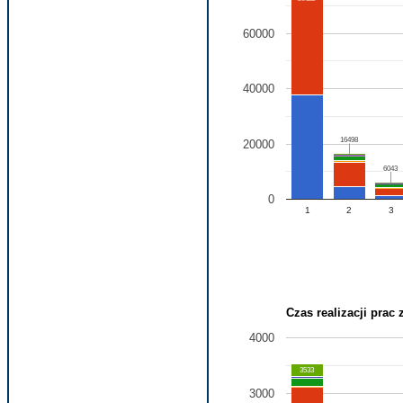
60000
40000
16498
16498
20000
6043
6043
0
1
2
3
Czas realizacji prac 
4000
3533
3000