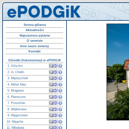
Strona główna
Aktualności
Najczęstsze pytania
O serwisie
Inne nasze serwisy
Kontakt
Ośrodki Dokumentacji w ePODGiK
1. Giżycko
2. m. Chełm
3. Międzychód
4. Mińsk Maz.
5. Mrągowo
6. Piaseczno
7. Pruszków
8. Wejherowo
9. Węgorzewo
10. Węgrów
11. Włodawa