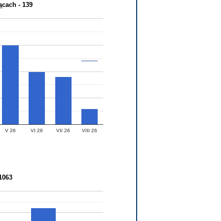
cach - 139
V 26
VI 26
VII 26
VIII 26
1063