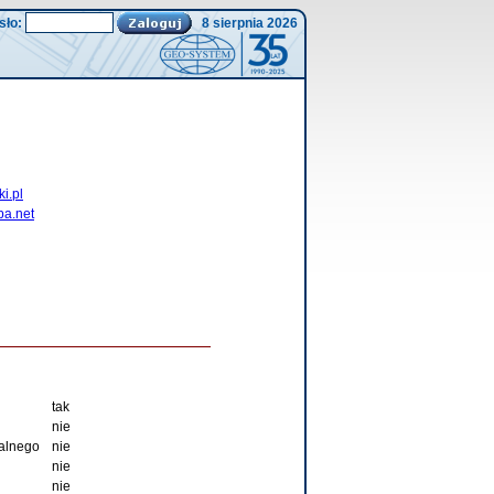
sło:
8 sierpnia 2026
i.pl
pa.net
tak
nie
walnego
nie
nie
nie