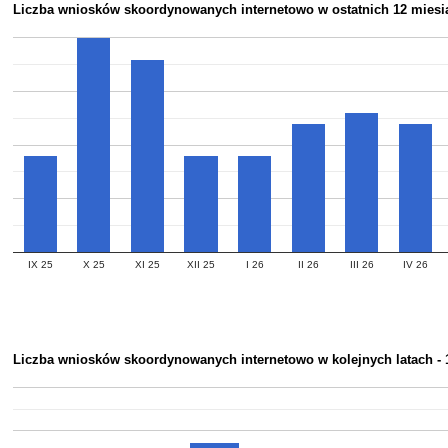
Liczba wniosków skoordynowanych internetowo w ostatnich 12 miesią
IX 25
X 25
XI 25
XII 25
I 26
II 26
III 26
IV 26
Liczba wniosków skoordynowanych internetowo w kolejnych latach - 