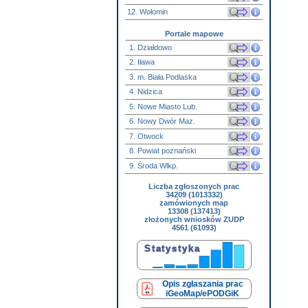
12. Wołomin
Portale mapowe
1. Działdowo
2. Iława
3. m. Biała Podlaska
4. Nidzica
5. Nowe Miasto Lub.
6. Nowy Dwór Maz.
7. Otwock
8. Powiat poznański
9. Środa Wlkp.
Liczba zgłoszonych prac
34209 (1013332)
zamówionych map
13308 (137413)
złożonych wniosków ZUDP
4561 (61093)
Opis zgłaszania prac
iGeoMap/ePODGiK