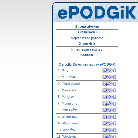
Strona główna
Aktualności
Najczęstsze pytania
O serwisie
Inne nasze serwisy
Kontakt
Ośrodki Dokumentacji w ePODGiK
1. Giżycko
2. m. Chełm
3. Międzychód
4. Mińsk Maz.
5. Mrągowo
6. Piaseczno
7. Pruszków
8. Wejherowo
9. Węgorzewo
10. Węgrów
11. Włodawa