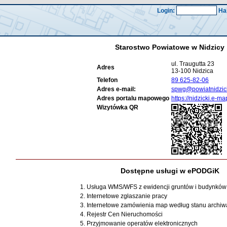
Login:
Ha
Starostwo Powiatowe w Nidzicy
ul. Traugutta 23
Adres
13-100 Nidzica
Telefon
89 625-82-06
Adres e-mail:
spwg@powiatnidzick
Adres portalu mapowego
https://nidzicki.e-ma
Wizytówka QR
Dostępne usługi w ePODGiK
1. Usługa WMS/WFS z ewidencji gruntów i budynków
2. Internetowe zgłaszanie pracy
3. Internetowe zamówienia map według stanu archi
4. Rejestr Cen Nieruchomości
5. Przyjmowanie operatów elektronicznych