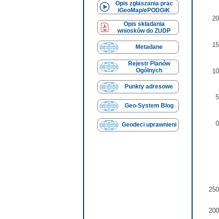
Opis zgłaszania prac
iGeoMap/ePODGiK
20
Opis składania
wniosków do ZUDP
15
Metadane
Rejestr Planów
Ogólnych
10
Punkty adresowe
5
Geo-System Blog
0
Geodeci uprawnieni
250
200