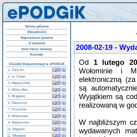
Strona główna
Aktualności
Najczęstsze pytania
O serwisie
2008-02-19
- Wyda
Inne nasze serwisy
Kontakt
Od
1 lutego 20
Ośrodki Dokumentacji w ePODGiK
Wołominie i M
1. Giżycko
2. m. Chełm
elektroniczną (z
3. Międzychód
są automatyczni
4. Mińsk Maz.
Wyjątkiem są cod
5. Mrągowo
6. Piaseczno
realizowaną w go
7. Pruszków
8. Wejherowo
W najbliższym cz
9. Węgorzewo
wydawanych mate
10. Węgrów
11. Włodawa