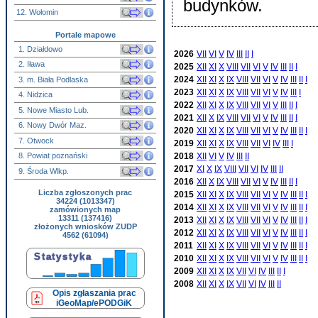
budynków.
12. Wołomin
Portale mapowe
1. Działdowo
2026
VII
VI
V
IV
III
II
I
2. Iława
2025
XII
XI
X
VIII
VII
VI
V
IV
III
II
I
2024
XII
XI
X
IX
VIII
VII
VI
V
IV
III
II
I
3. m. Biała Podlaska
2023
XII
XI
X
IX
VIII
VII
VI
V
IV
III
I
4. Nidzica
2022
XII
XI
X
IX
VIII
VII
VI
V
III
II
I
5. Nowe Miasto Lub.
2021
XII
X
IX
VIII
VII
VI
V
IV
III
II
I
6. Nowy Dwór Maz.
2020
XII
XI
X
IX
VIII
VII
VI
V
IV
III
II
I
7. Otwock
2019
XII
XI
X
IX
VIII
VII
VI
IV
III
I
2018
XII
VI
V
IV
III
II
8. Powiat poznański
2017
XI
X
IX
VIII
VII
VI
IV
III
II
9. Środa Wlkp.
2016
XII
X
IX
VIII
VII
VI
V
IV
III
II
I
Liczba zgłoszonych prac
2015
XII
XI
X
IX
VIII
VII
VI
V
IV
III
II
I
34224 (1013347)
2014
XII
XI
X
IX
VIII
VII
VI
V
IV
III
II
I
zamówionych map
13311 (137416)
2013
XII
XI
X
IX
VIII
VII
VI
V
IV
III
II
I
złożonych wniosków ZUDP
2012
XII
XI
X
IX
VIII
VII
VI
V
IV
III
II
I
4562 (61094)
2011
XII
XI
X
IX
VIII
VII
VI
V
IV
III
II
I
2010
XII
XI
X
IX
VIII
VII
VI
V
IV
III
II
I
2009
XII
XI
X
IX
VII
VI
IV
III
II
I
2008
XII
XI
X
IX
VII
VI
IV
III
II
Opis zgłaszania prac
iGeoMap/ePODGiK