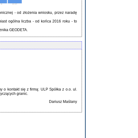
nicznej - od złożenia wniosku, przez naradę
miast ogólna liczba - od końca 2016 roku - to
ęcznika GEODETA.
 kontakt się z firmą: ULP Spółka z o.o. ul.
tyczących granic.
Dariusz Maślany