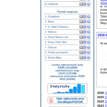
(
now
12. Wołomin
w mi
prze
Portale mapowe
koor
Tylk
1. Działdowo
pon
2. Iława
Więc
3. m. Biała Podlaska
4. Nidzica
2018-1
5. Nowe Miasto Lub.
6. Nowy Dwór Maz.
W zw
7. Otwock
8. Powiat poznański
9. Środa Wlkp.
Liczba zgłoszonych prac
33836 (1012959)
w gm
zamówionych map
Noni
13143 (137248)
złożonych wniosków ZUDP
4512 (61044)
2026
V
2025
X
Opis zgłaszania prac
2024
X
iGeoMap/ePODGiK
2023
X