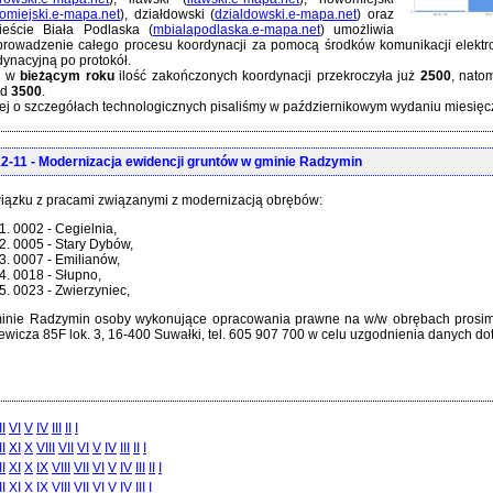
omiejski.e-mapa.net
), działdowski (
dzialdowski.e-mapa.net
) oraz
eście Biała Podlaska (
mbialapodlaska.e-mapa.net
) umożliwia
prowadzenie całego procesu koordynacji za pomocą środków komunikacji elektro
dynacyjną po protokół.
o w
bieżącym roku
ilość zakończonych koordynacji przekroczyła już
2500
, nato
ad
3500
.
ej o szczegółach technologicznych pisaliśmy w październikowym wydaniu miesi
2-11
- Modernizacja ewidencji gruntów w gminie Radzymin
iązku z pracami związanymi z modernizacją obrębów:
0002 - Cegielnia,
0005 - Stary Dybów,
0007 - Emilianów,
0018 - Słupno,
0023 - Zwierzyniec,
inie Radzymin osoby wykonujące opracowania prawne na w/w obrębach prosimy o
ewicza 85F lok. 3, 16-400 Suwałki, tel. 605 907 700 w celu uzgodnienia danych do
II
VI
V
IV
III
II
I
II
XI
X
VIII
VII
VI
V
IV
III
II
I
II
XI
X
IX
VIII
VII
VI
V
IV
III
II
I
II
XI
X
IX
VIII
VII
VI
V
IV
III
I