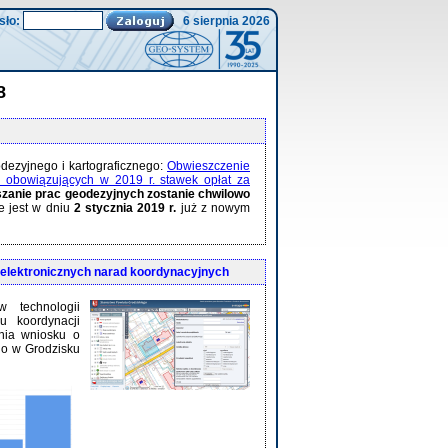
sło:
6 sierpnia 2026
8
ezyjnego i kartograficznego:
Obwieszczenie
ia obowiązujących w 2019 r. stawek opłat za
szanie prac geodezyjnych zostanie chwilowo
 jest w dniu
2 stycznia 2019 r.
już z nowym
elektronicznych narad koordynacyjnych
 technologii
u koordynacji
enia wniosku o
go w Grodzisku