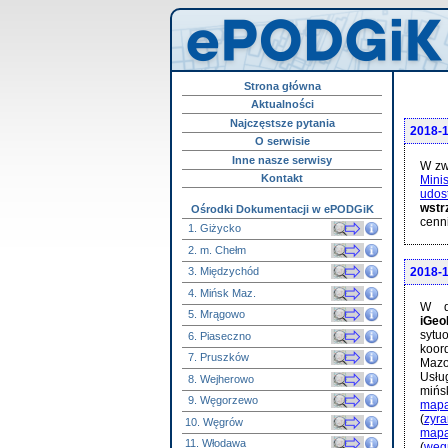
Strona główna
Aktualności
Najczęstsze pytania
2018-
O serwisie
Inne nasze serwisy
W zw
Kontakt
Mini
udos
wstr
Ośrodki Dokumentacji w ePODGiK
cenn
1. Giżycko
2. m. Chełm
2018-
3. Międzychód
4. Mińsk Maz.
W d
5. Mrągowo
iGe
sytu
6. Piaseczno
koor
7. Pruszków
Mazo
Usłu
8. Wejherowo
miń
9. Węgorzewo
mapa
(
zyra
10. Węgrów
mapa
11. Włodawa
(
weg