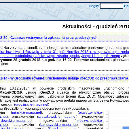
Login:
Ha
Aktualności - grudzień 201
12-20
- Czasowe wstrzymania zgłaszania prac geodezyjnych
iązku ze zmianą cennika za udostępnianie materiałów państwowego zasobu geod
stra Inwestycji i Rozwoju z dnia 31 października 2018 r. w sprawie ogłoszen
tępnianie materiałów państwowego zasobu geodezyjnego i kartograficznego
zgła
zymane 28 grudnia 2018 r. o godzinie 16:00
. Ponowne uruchomienie planowane
ikiem.
12-14
- W Grodzisku również uruchomiono usługę iGeoZUD do przeprowadzania 
niu 13.12.2018r. w powiecie grodziskim mazowieckim uruchomiono w
oMap/ePODGiK
usługę
iGeoZUD
służącą do elektronicznej obsługi proces
owania projektowanych sieci uzbrojenia terenu (tzw. ZUD). Mozliwość zgłosz
dynację jest realizowana w powiatowym portalu mapowym Starostwa Powiatowe
wieckim (
grodziski.e-mapa.net
)
ga iGeoZUD funkcjonująca obecna również w powiatach:
skim (
minski.e-mapa.net
), piaseczyńskim (
piaseczynski.e-
.net
), pruszkowskim (
pruszkowski.e-mapa.net
), żyrardowskim
rdowski.e-mapa.net
), międzychodzkim (
miedzychodzki.e-
.net
), bartoszyckim (
bartoszycki.e-mapa.net
), węgrowskim
rowski.e-mapa.net
), iławski (
ilawski.e-mapa.net
), nowomiejski