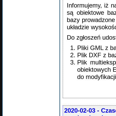
Informujemy, iż n
są obiektowe b
bazy prowadzone 
układzie wysokoś
Do zgłoszeń udos
Pliki GML z 
Plik DXF z ba
Plik multieks
obiektowych
do modyfikacj
2020-02-03
- Czas