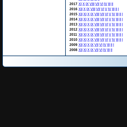
2017
XI
X
IX
VIII
VII
VI
IV
III
II
2016
XII
X
IX
VIII
VII
VI
V
IV
III
II
I
2015
XII
XI
X
IX
VIII
VII
VI
V
IV
III
II
I
2014
XII
XI
X
IX
VIII
VII
VI
V
IV
III
II
I
2013
XII
XI
X
IX
VIII
VII
VI
V
IV
III
II
I
2012
XII
XI
X
IX
VIII
VII
VI
V
IV
III
II
I
2011
XII
XI
X
IX
VIII
VII
VI
V
IV
III
II
I
2010
XII
XI
X
IX
VIII
VII
VI
V
IV
III
II
I
2009
XII
XI
X
IX
VII
VI
IV
III
II
I
2008
XII
XI
X
IX
VII
VI
IV
III
II