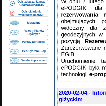
W dniu 7 lutego
Opis zgłaszania prac
iGeoMap/ePODGiK
ePODGIK dla w
Opis składania
rezerwowania 
wniosków do ZUDP
obejmujących po
Metadane
widoczny dla z
Rejestr Planów
geodezyjnych w
Ogólnych
pozycją
Rezerw
Punkty adresowe
Zarezerwowane n
Geo-System Blog
EGiB.
Uruchomienie ta
Geodeci uprawnieni
ePODGIK była mo
technologii
e-prop
2020-02-04
- Info
giżyckim