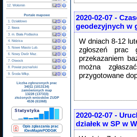
12. Wołomin
Portale mapowe
2020-02-07
- Czas
1. Działdowo
geodezyjnych w 
2. Iława
3. m. Biała Podlaska
W dniach 8-12 lu
4. Nidzica
5. Nowe Miasto Lub.
zgłoszeń prac 
6. Nowy Dwór Maz.
przekazaniem baz
7. Otwock
można zgłaszać
8. Powiat poznański
przygotowane dop
9. Środa Wlkp.
Liczba zgłoszonych prac
34011 (1013134)
zamówionych map
13228 (137333)
złożonych wniosków ZUDP
4536 (61068)
2020-02-07
- Uruc
działek w SP w 
Opis zgłaszania prac
iGeoMap/ePODGiK