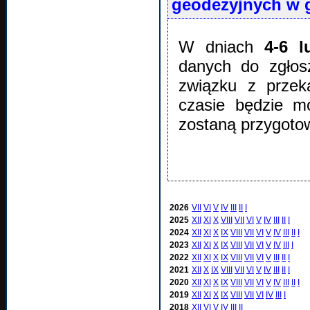
geodezyjnych w
W dniach
4-6 l
danych do zgłos
związku z przek
czasie będzie m
zostaną przygoto
2026
VII
VI
V
IV
III
II
I
2025
XII
XI
X
VIII
VII
VI
V
IV
III
II
I
2024
XII
XI
X
IX
VIII
VII
VI
V
IV
III
II
I
2023
XII
XI
X
IX
VIII
VII
VI
V
IV
III
I
2022
XII
XI
X
IX
VIII
VII
VI
V
III
II
I
2021
XII
X
IX
VIII
VII
VI
V
IV
III
II
I
2020
XII
XI
X
IX
VIII
VII
VI
V
IV
III
II
I
2019
XII
XI
X
IX
VIII
VII
VI
IV
III
I
2018
XII
VI
V
IV
III
II