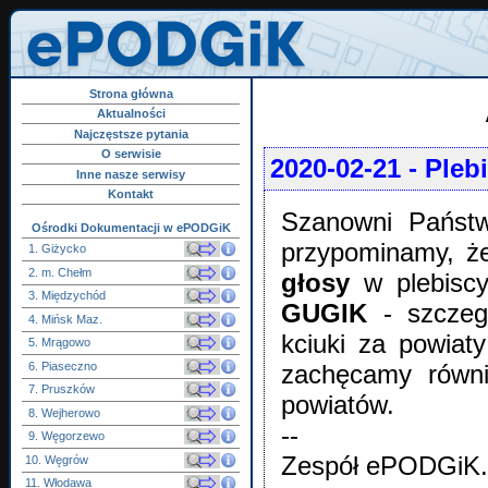
Strona główna
Aktualności
Najczęstsze pytania
O serwisie
2020-02-21
- Pleb
Inne nasze serwisy
Kontakt
Szanowni Państw
Ośrodki Dokumentacji w ePODGiK
przypominamy, ż
1. Giżycko
2. m. Chełm
głosy
w plebiscy
3. Międzychód
GUGIK
- szczeg
4. Mińsk Maz.
kciuki za powiat
5. Mrągowo
6. Piaseczno
zachęcamy równi
7. Pruszków
powiatów.
8. Wejherowo
--
9. Węgorzewo
Zespół ePODGiK.
10. Węgrów
11. Włodawa