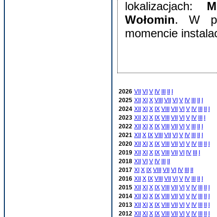
lokalizacjach:
M
Wołomin
. W po
momencie instalac
2026
VII
VI
V
IV
III
II
I
2025
XII
XI
X
VIII
VII
VI
V
IV
III
II
I
2024
XII
XI
X
IX
VIII
VII
VI
V
IV
III
II
I
2023
XII
XI
X
IX
VIII
VII
VI
V
IV
III
I
2022
XII
XI
X
IX
VIII
VII
VI
V
III
II
I
2021
XII
X
IX
VIII
VII
VI
V
IV
III
II
I
2020
XII
XI
X
IX
VIII
VII
VI
V
IV
III
II
I
2019
XII
XI
X
IX
VIII
VII
VI
IV
III
I
2018
XII
VI
V
IV
III
II
2017
XI
X
IX
VIII
VII
VI
IV
III
II
2016
XII
X
IX
VIII
VII
VI
V
IV
III
II
I
2015
XII
XI
X
IX
VIII
VII
VI
V
IV
III
II
I
2014
XII
XI
X
IX
VIII
VII
VI
V
IV
III
II
I
2013
XII
XI
X
IX
VIII
VII
VI
V
IV
III
II
I
2012
XII
XI
X
IX
VIII
VII
VI
V
IV
III
II
I