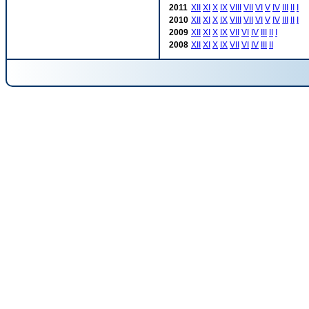
2011
XII
XI
X
IX
VIII
VII
VI
V
IV
III
II
I
2010
XII
XI
X
IX
VIII
VII
VI
V
IV
III
II
I
2009
XII
XI
X
IX
VII
VI
IV
III
II
I
2008
XII
XI
X
IX
VII
VI
IV
III
II