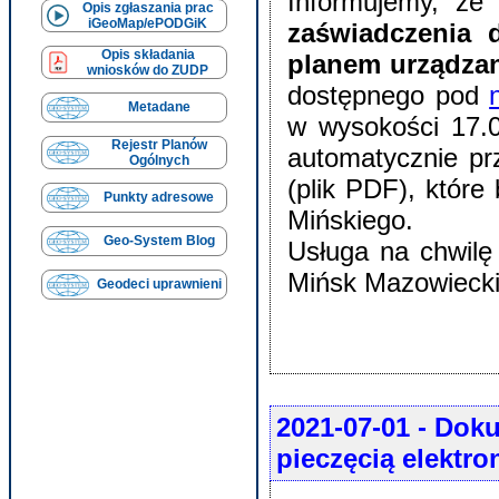
Informujemy, że
Opis zgłaszania prac
iGeoMap/ePODGiK
zaświadczenia 
Opis składania
planem urządzan
wniosków do ZUDP
dostępnego pod
Metadane
w wysokości 17.0
Rejestr Planów
automatycznie pr
Ogólnych
(plik PDF), które
Punkty adresowe
Mińskiego.
Geo-System Blog
Usługa na chwilę
Mińsk Mazowiecki 
Geodeci uprawnieni
2021-07-01
- Doku
pieczęcią elektro