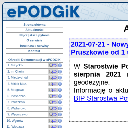
Strona główna
A
Aktualności
Najczęstsze pytania
O serwisie
2021-07-21
- Nowy
Inne nasze serwisy
Pruszkowie od 1 
Kontakt
Ośrodki Dokumentacji w ePODGiK
W
Starostwie 
1. Giżycko
2. m. Chełm
sierpnia 2021
n
3. Międzychód
geodezyjne.
4. Mińsk Maz.
Informację o ak
5. Mrągowo
6. Piaseczno
BIP Starostwa Po
7. Pruszków
8. Wejherowo
9. Węgorzewo
10. Węgrów
11. Włodawa