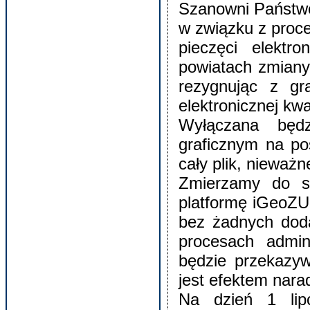
Szanowni Państw
w związku z proc
pieczęci elektr
powiatach zmiany 
rezygnując z gr
elektronicznej kwa
Wyłączana będz
graficznym na po
cały plik, nieważn
Zmierzamy do sy
platformę iGeoZUD
bez żadnych dod
procesach admin
będzie przekazyw
jest efektem nara
Na dzień 1 lip