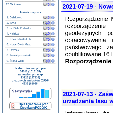
12. Wołomin
2021-07-19
- Nowe
Portale mapowe
Rozporządzenie M
1. Działdowo
2. Iława
rozporządzenie
3. m. Biała Podlaska
geodezyjnych p
4. Nidzica
opracowywania 
5. Nowe Miasto Lub.
6. Nowy Dwór Maz.
państwowego zas
7. Otwock
opublikowane 16 
8. Powiat poznański
Rozporządzenie w
9. Środa Wlkp.
Liczba zgłoszonych prac
34012 (1013135)
zamówionych map
13228 (137333)
złożonych wniosków ZUDP
4536 (61068)
2021-07-13
- Zaśw
urządzania lasu 
Opis zgłaszania prac
iGeoMap/ePODGiK