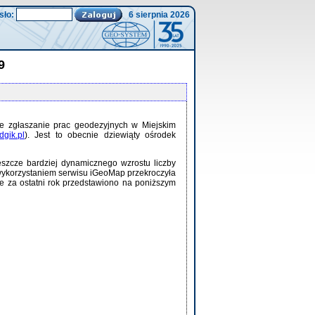
sło:
6 sierpnia 2026
9
e zgłaszanie prac geodezyjnych w Miejskim
gik.pl
). Jest to obecnie dziewiąty ośrodek
szcze bardziej dynamicznego wzrostu liczby
 wykorzystaniem serwisu iGeoMap przekroczyła
e za ostatni rok przedstawiono na poniższym