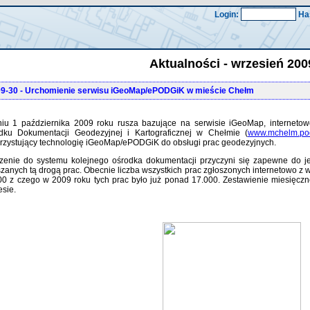
Login:
Ha
Aktualności - wrzesień 200
09-30
- Urchomienie serwisu iGeoMap/ePODGiK w mieście Chełm
iu 1 października 2009 roku rusza bazujące na serwisie iGeoMap, internetow
dku Dokumentacji Geodezyjnej i Kartograficznej w Chełmie (
www.mchelm.pod
rzystujący technologię iGeoMap/ePODGiK do obsługi prac geodezyjnych.
zenie do systemu kolejnego ośrodka dokumentacji przyczyni się zapewne do je
szanych tą drogą prac. Obecnie liczba wszystkich prac zgłoszonych internetowo z
00 z czego w 2009 roku tych prac było już ponad 17.000. Zestawienie miesięczn
esie.