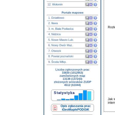
12. Wołomin
Portale mapowe
1. Działdowo
2. Iława
Rozk
3. m. Biała Podlaska
4. Nidzica
5. Nowe Miasto Lub.
6. Nowy Dwór Maz.
7. Otwock
8. Powiat poznański
9. Środa Wlkp.
Liczba zgłoszonych prac
33830 (1012953)
zamówionych map
13138 (137243)
złożonych wniosków ZUDP
4512 (61044)
Jak 
inte
Opis zgłaszania prac
iGeoMap/ePODGiK