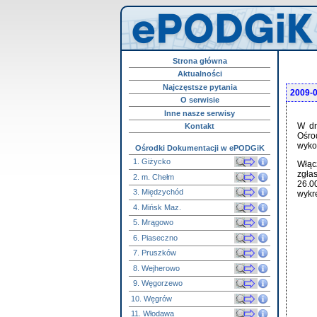
Strona główna
Aktualności
Najczęstsze pytania
2009-
O serwisie
Inne nasze serwisy
W dn
Kontakt
Ośro
wyko
Ośrodki Dokumentacji w ePODGiK
1. Giżycko
Włąc
zgła
2. m. Chełm
26.0
3. Międzychód
wykr
4. Mińsk Maz.
5. Mrągowo
6. Piaseczno
7. Pruszków
8. Wejherowo
9. Węgorzewo
10. Węgrów
11. Włodawa