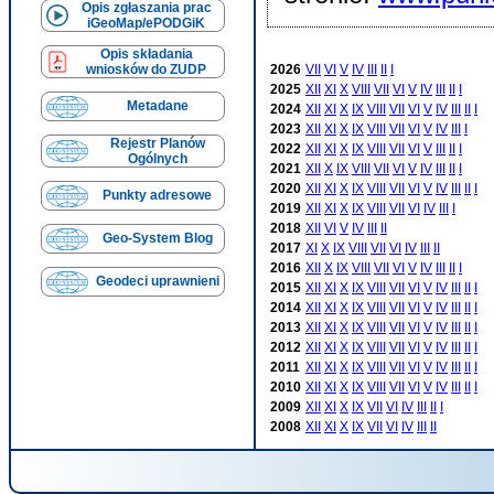
Opis zgłaszania prac
iGeoMap/ePODGiK
Opis składania
wniosków do ZUDP
2026
VII
VI
V
IV
III
II
I
2025
XII
XI
X
VIII
VII
VI
V
IV
III
II
I
Metadane
2024
XII
XI
X
IX
VIII
VII
VI
V
IV
III
II
I
2023
XII
XI
X
IX
VIII
VII
VI
V
IV
III
I
Rejestr Planów
2022
XII
XI
X
IX
VIII
VII
VI
V
III
II
I
Ogólnych
2021
XII
X
IX
VIII
VII
VI
V
IV
III
II
I
2020
XII
XI
X
IX
VIII
VII
VI
V
IV
III
II
I
Punkty adresowe
2019
XII
XI
X
IX
VIII
VII
VI
IV
III
I
2018
XII
VI
V
IV
III
II
Geo-System Blog
2017
XI
X
IX
VIII
VII
VI
IV
III
II
2016
XII
X
IX
VIII
VII
VI
V
IV
III
II
I
Geodeci uprawnieni
2015
XII
XI
X
IX
VIII
VII
VI
V
IV
III
II
I
2014
XII
XI
X
IX
VIII
VII
VI
V
IV
III
II
I
2013
XII
XI
X
IX
VIII
VII
VI
V
IV
III
II
I
2012
XII
XI
X
IX
VIII
VII
VI
V
IV
III
II
I
2011
XII
XI
X
IX
VIII
VII
VI
V
IV
III
II
I
2010
XII
XI
X
IX
VIII
VII
VI
V
IV
III
II
I
2009
XII
XI
X
IX
VII
VI
IV
III
II
I
2008
XII
XI
X
IX
VII
VI
IV
III
II