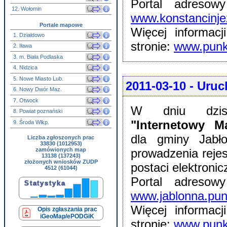
Portal adresow
12. Wołomin
www.konstancinje
Portale mapowe
Więcej informac
1. Działdowo
stronie:
www.punk
2. Iława
3. m. Biała Podlaska
4. Nidzica
5. Nowe Miasto Lub.
2011-03-10
- Uruc
6. Nowy Dwór Maz.
7. Otwock
W dniu dzisi
8. Powiat poznański
"Internetowy 
9. Środa Wlkp.
dla gminy Jabł
Liczba zgłoszonych prac
33830 (1012953)
zamówionych map
prowadzenia rejes
13138 (137243)
złożonych wniosków ZUDP
postaci elektronic
4512 (61044)
Portal adresow
www.jablonna.pun
Więcej informac
Opis zgłaszania prac
iGeoMap/ePODGiK
stronie:
www.punk