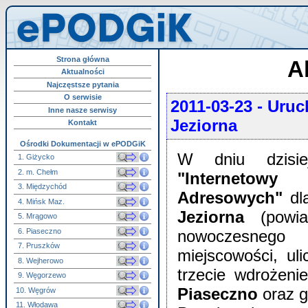
Strona główna
A
Aktualności
Najczęstsze pytania
O serwisie
2011-03-23
- Uruc
Inne nasze serwisy
Jeziorna
Kontakt
Ośrodki Dokumentacji w ePODGiK
W dniu dzisie
1. Giżycko
2. m. Chełm
"Interneto
3. Międzychód
Adresowych"
dl
4. Mińsk Maz.
Jeziorna
(powiat
5. Mrągowo
6. Piaseczno
nowoczesnego
7. Pruszków
miejscowości, uli
8. Wejherowo
trzecie wdrożeni
9. Węgorzewo
Piaseczno
oraz 
10. Węgrów
11. Włodawa