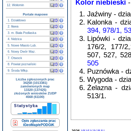
Kolor niebieski
-
12. Wołomin
Jaźwiny - dzia
Portale mapowe
Kalonka - dzi
1. Działdowo
2. Iława
394, 978/1, 5
3. m. Biała Podlaska
Lipówki - dzia
4. Nidzica
176/2, 177/2,
5. Nowe Miasto Lub.
6. Nowy Dwór Maz.
507, 527, 52
7. Otwock
505
8. Powiat poznański
Puznówka - dzi
9. Środa Wlkp.
Wygoda - dział
Liczba zgłoszonych prac
34258 (1013381)
Żelazna - dzi
zamówionych map
13320 (137425)
złożonych wniosków ZUDP
513/1.
4568 (61100)
Opis zgłaszania prac
iGeoMap/ePODGiK
2026
VII
VI
V
IV
III
II
I