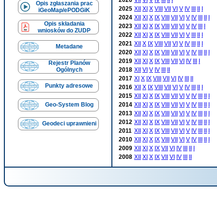
Opis zgłaszania prac
2025
XII
XI
X
VIII
VII
VI
V
IV
III
II
I
iGeoMap/ePODGiK
2024
XII
XI
X
IX
VIII
VII
VI
V
IV
III
II
I
Opis składania
2023
XII
XI
X
IX
VIII
VII
VI
V
IV
III
I
wniosków do ZUDP
2022
XII
XI
X
IX
VIII
VII
VI
V
III
II
I
2021
XII
X
IX
VIII
VII
VI
V
IV
III
II
I
Metadane
2020
XII
XI
X
IX
VIII
VII
VI
V
IV
III
II
I
2019
XII
XI
X
IX
VIII
VII
VI
IV
III
I
Rejestr Planów
Ogólnych
2018
XII
VI
V
IV
III
II
2017
XI
X
IX
VIII
VII
VI
IV
III
II
Punkty adresowe
2016
XII
X
IX
VIII
VII
VI
V
IV
III
II
I
2015
XII
XI
X
IX
VIII
VII
VI
V
IV
III
II
I
2014
XII
XI
X
IX
VIII
VII
VI
V
IV
III
II
I
Geo-System Blog
2013
XII
XI
X
IX
VIII
VII
VI
V
IV
III
II
I
2012
XII
XI
X
IX
VIII
VII
VI
V
IV
III
II
I
Geodeci uprawnieni
2011
XII
XI
X
IX
VIII
VII
VI
V
IV
III
II
I
2010
XII
XI
X
IX
VIII
VII
VI
V
IV
III
II
I
2009
XII
XI
X
IX
VII
VI
IV
III
II
I
2008
XII
XI
X
IX
VII
VI
IV
III
II