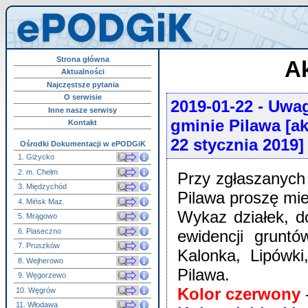
Strona główna
Ak
Aktualności
Najczęstsze pytania
O serwisie
2019-01-22
- Uwag
Inne nasze serwisy
gminie Pilawa [ak
Kontakt
22 stycznia 2019]
Ośrodki Dokumentacji w ePODGiK
1. Giżycko
2. m. Chełm
Przy zgłaszanych
3. Międzychód
Pilawa proszę mi
4. Mińsk Maz.
Wykaz działek, do
5. Mrągowo
6. Piaseczno
ewidencji grunt
7. Pruszków
Kalonka, Lipówk
8. Wejherowo
Pilawa.
9. Węgorzewo
Kolor czerwony
-
10. Węgrów
11. Włodawa