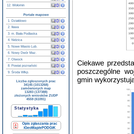
12. Wołomin
Portale mapowe
1. Działdowo
2. Iława
3. m. Biała Podlaska
4. Nidzica
5. Nowe Miasto Lub.
6. Nowy Dwór Maz.
7. Otwock
Ciekawe przedsta
8. Powiat poznański
poszczególne wo
9. Środa Wlkp.
gmin wykorzystu
Liczba zgłoszonych prac
34145 (1013268)
zamówionych map
13283 (137388)
złożonych wniosków ZUDP
4559 (61091)
Opis zgłaszania prac
iGeoMap/ePODGiK