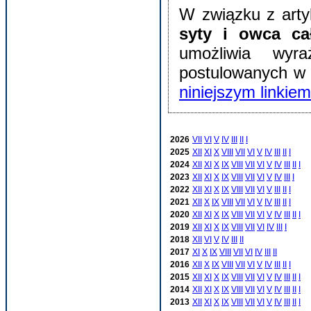
W związku z art
syty i owca ca
umożliwia wyr
postulowanych w 
niniejszym linkiem
2026
VII
VI
V
IV
III
II
I
2025
XII
XI
X
VIII
VII
VI
V
IV
III
II
I
2024
XII
XI
X
IX
VIII
VII
VI
V
IV
III
II
I
2023
XII
XI
X
IX
VIII
VII
VI
V
IV
III
I
2022
XII
XI
X
IX
VIII
VII
VI
V
III
II
I
2021
XII
X
IX
VIII
VII
VI
V
IV
III
II
I
2020
XII
XI
X
IX
VIII
VII
VI
V
IV
III
II
I
2019
XII
XI
X
IX
VIII
VII
VI
IV
III
I
2018
XII
VI
V
IV
III
II
2017
XI
X
IX
VIII
VII
VI
IV
III
II
2016
XII
X
IX
VIII
VII
VI
V
IV
III
II
I
2015
XII
XI
X
IX
VIII
VII
VI
V
IV
III
II
I
2014
XII
XI
X
IX
VIII
VII
VI
V
IV
III
II
I
2013
XII
XI
X
IX
VIII
VII
VI
V
IV
III
II
I