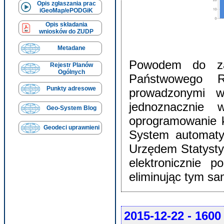
Opis zgłaszania prac
iGeoMap/ePODGiK
Opis składania
wniosków do ZUDP
Metadane
Powodem do zad
Rejestr Planów
Ogólnych
Państwowego R
Punkty adresowe
prowadzonymi w
jednoznacznie 
Geo-System Blog
oprogramowanie k
Geodeci uprawnieni
System automatyc
Urzędem Statyst
elektronicznie 
eliminując tym s
2015-12-22
- 1600