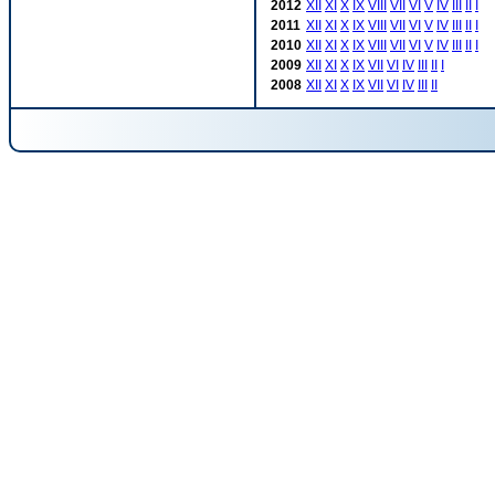
2012
XII
XI
X
IX
VIII
VII
VI
V
IV
III
II
I
2011
XII
XI
X
IX
VIII
VII
VI
V
IV
III
II
I
2010
XII
XI
X
IX
VIII
VII
VI
V
IV
III
II
I
2009
XII
XI
X
IX
VII
VI
IV
III
II
I
2008
XII
XI
X
IX
VII
VI
IV
III
II