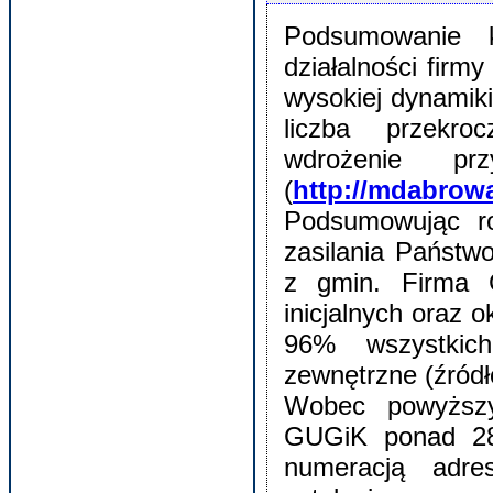
Podsumowanie 
działalności fir
wysokiej dynamik
liczba przekr
wdrożenie p
(
http://mdabrow
Podsumowując r
zasilania Państ
z gmin. Firma 
inicjalnych oraz 
96% wszystkic
zewnętrzne (źród
Wobec powyższy
GUGiK ponad 28 
numeracją adre