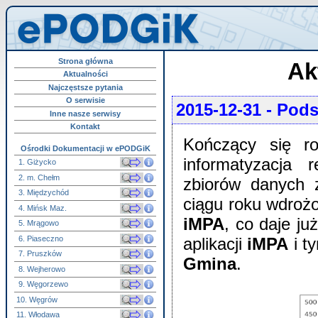
Strona główna
Ak
Aktualności
Najczęstsze pytania
O serwisie
2015-12-31
- Pods
Inne nasze serwisy
Kontakt
Kończący się ro
Ośrodki Dokumentacji w ePODGiK
informatyzacja 
1. Giżycko
2. m. Chełm
zbiorów danych 
3. Międzychód
ciągu roku wdrożo
4. Mińsk Maz.
iMPA
, co daje ju
5. Mrągowo
6. Piaseczno
aplikacji
iMPA
i t
7. Pruszków
Gmina
.
8. Wejherowo
9. Węgorzewo
10. Węgrów
11. Włodawa