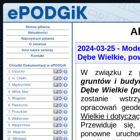
Strona główna
A
Aktualności
Najczęstsze pytania
O serwisie
2024-03-25
- Mode
Inne nasze serwisy
Dębe Wielkie, po
Kontakt
Ośrodki Dokumentacji w ePODGiK
W związku z p
1. Giżycko
2. m. Chełm
gruntów i budy
3. Międzychód
Dębe Wielkie (p
4. Mińsk Maz.
zostanie wstrz
5. Mrągowo
6. Piaseczno
opracowań geod
7. Pruszków
Wielkie i dotycz
8. Wejherowo
Przewiduje się
9. Węgorzewo
ponowne uruchom
10. Węgrów
11. Włodawa