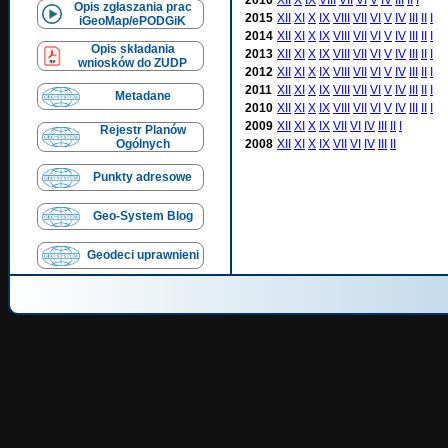
Opis zgłaszania prac
2015
XII
XI
X
IX
VIII
VII
VI
V
IV
III
II
I
iGeoMap/ePODGiK
2014
XII
XI
X
IX
VIII
VII
VI
V
IV
III
II
I
Opis składania
2013
XII
XI
X
IX
VIII
VII
VI
V
IV
III
II
I
wniosków do ZUDP
2012
XII
XI
X
IX
VIII
VII
VI
V
IV
III
II
I
2011
XII
XI
X
IX
VIII
VII
VI
V
IV
III
II
I
Metadane
2010
XII
XI
X
IX
VIII
VII
VI
V
IV
III
II
I
2009
XII
XI
X
IX
VII
VI
IV
III
II
I
Rejestr Planów
Ogólnych
2008
XII
XI
X
IX
VII
VI
IV
III
II
Punkty adresowe
Geo-System Blog
Geodeci uprawnieni