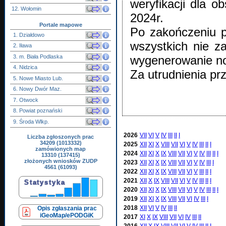
weryfikacji dla 
12. Wołomin
2024r.
Portale mapowe
Po zakończeniu pr
1. Działdowo
wszystkich nie z
2. Iława
3. m. Biała Podlaska
wygenerowanie no
4. Nidzica
Za utrudnienia pr
5. Nowe Miasto Lub.
6. Nowy Dwór Maz.
7. Otwock
8. Powiat poznański
9. Środa Wlkp.
2026
VII
VI
V
IV
III
II
I
Liczba zgłoszonych prac
34209 (1013332)
2025
XII
XI
X
VIII
VII
VI
V
IV
III
II
I
zamówionych map
2024
XII
XI
X
IX
VIII
VII
VI
V
IV
III
II
I
13310 (137415)
złożonych wniosków ZUDP
2023
XII
XI
X
IX
VIII
VII
VI
V
IV
III
I
4561 (61093)
2022
XII
XI
X
IX
VIII
VII
VI
V
III
II
I
2021
XII
X
IX
VIII
VII
VI
V
IV
III
II
I
2020
XII
XI
X
IX
VIII
VII
VI
V
IV
III
II
I
2019
XII
XI
X
IX
VIII
VII
VI
IV
III
I
2018
XII
VI
V
IV
III
II
Opis zgłaszania prac
iGeoMap/ePODGiK
2017
XI
X
IX
VIII
VII
VI
IV
III
II
2016
XII
X
IX
VIII
VII
VI
V
IV
III
II
I